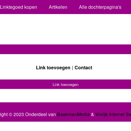
Linktegoed kopen
Artikelen
Alle dochterpagina's
Link toevoegen
Contact
Link toevoegen
ight © 2023 Onderdeel van
BaakmanMedia
&
Vrolijk Internet S