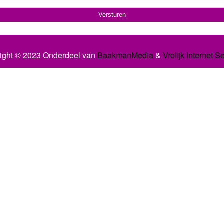
ight © 2023 Onderdeel van
BaakmanMedia
&
Vrolijk Internet S